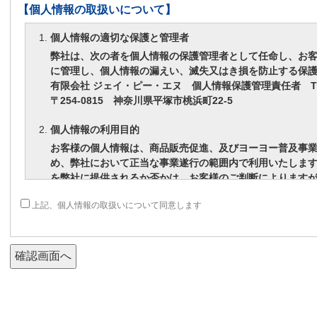
【個人情報の取扱いについて】
個人情報の適切な保護と管理者
弊社は、次の者を個人情報の保護管理者として任命し、お
に管理し、個人情報の漏えい、滅失又はき損を防止する保
有限会社 ジェイ・ピー・エヌ 個人情報保護管理責任者 TEL：0
〒254-0815 神奈川県平塚市桃浜町22-5
個人情報の利用目的
お客様の個人情報は、商品販売促進、及びヨーヨー普及事
め、弊社において正当な事業遂行の範囲内で利用いたしま
を弊社に提供されるか否かは、お客様のご判断によります
は、適切なサービスが提供できない場合がありますので予
上記、個人情報の取扱いについて同意します
個人情報の第三者への提供
お客様の個人情報は、以下掲げる場合以外に、事前にご本
ことはありません。
法令に基づく場合
人の生命、身体又は財産の保護にために必要がある場